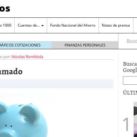
os
 x 1000
Cuentas de…
Fondo Nacional del Ahorro
Notas de prensa
Busca
RÁFICOS COTIZACIONES
FINANZAS PERSONALES
to por:
Nicolas Rombiola
Busca
ramado
Goog
orro en una cuenta remunerada
octubre 25, 2024
ÚLTI
o a tu cuenta de ahorro
octubre 11, 2024
ero de la entidad
junio 15, 2017
a el manejo cuenta de ahorros