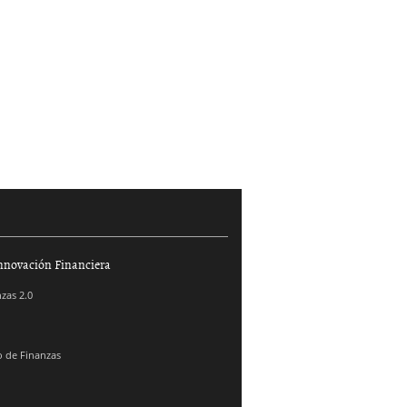
nnovación Financiera
zas 2.0
 de Finanzas