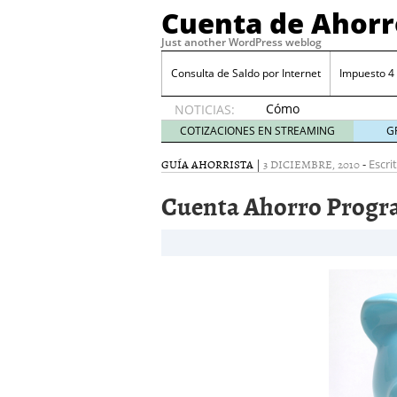
Cuenta de Ahorr
Just another WordPress weblog
Consulta de Saldo por Internet
Impuesto 4
Cómo
NOTICIAS:
automatizar
COTIZACIONES EN STREAMING
G
el ahorro
desde tu
GUÍA AHORRISTA
|
3 DICIEMBRE, 2010
-
Escri
cuenta
Cuenta Ahorro Prog
bancaria
octubre
31, 2024
Cómo automatizar el ah
Cómo sacar mejor partid
Costo por retiros en caj
Costo del talonario par