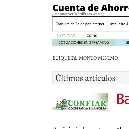
Cuenta de Ahorr
Just another WordPress weblog
Consulta de Saldo por Internet
Impuesto 4
Cómo
NOTICIAS:
automatizar
COTIZACIONES EN STREAMING
G
el ahorro
desde tu
ETIQUETA:
MONTO MINIMO
cuenta
bancaria
octubre
Últimos artículos
31, 2024
Cómo automatizar el ah
Cómo sacar mejor partid
Costo por retiros en caj
Costo del talonario par