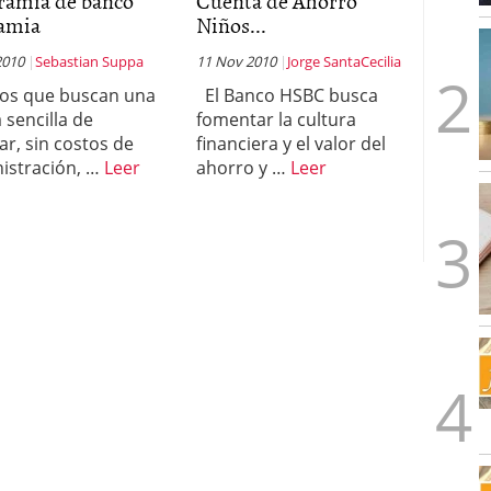
ramia de banco
Cuenta de Ahorro
amia
Niños...
2010
Sebastian Suppa
11 Nov 2010
Jorge SantaCecilia
los que buscan una
El Banco HSBC busca
 sencilla de
fomentar la cultura
ar, sin costos de
financiera y el valor del
istración, …
Leer
ahorro y …
Leer