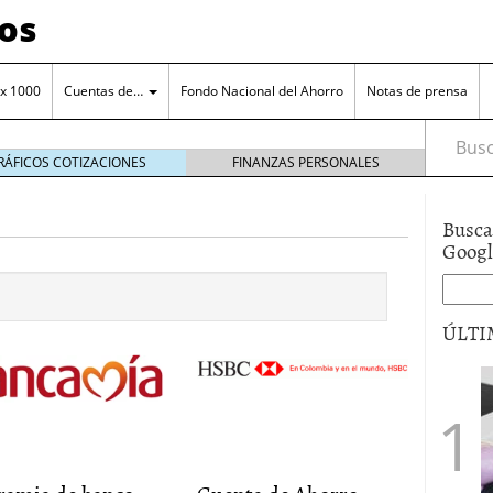
os
 x 1000
Cuentas de…
Fondo Nacional del Ahorro
Notas de prensa
Busca
RÁFICOS COTIZACIONES
FINANZAS PERSONALES
Busca
Goog
orro en una cuenta remunerada
octubre 25, 2024
ÚLTI
o a tu cuenta de ahorro
octubre 11, 2024
ero de la entidad
junio 15, 2017
a el manejo cuenta de ahorros