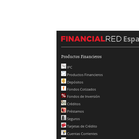
Esp
Productos Financieros
IPC
Productos Financieros
Depósitos
Fondos Cotizados
Fondos de Inversión
Créditos
Préstamos
Seguros
Tarjetas de Crédito
Cuentas Corrientes