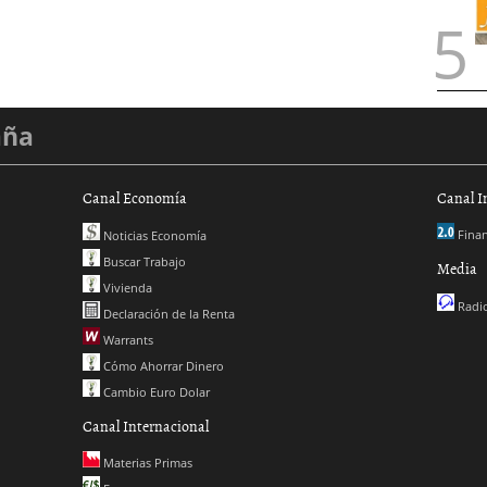
aña
Canal Economía
Canal I
Finan
Noticias Economía
Buscar Trabajo
Media
Vivienda
Radio
Declaración de la Renta
Warrants
Cómo Ahorrar Dinero
Cambio Euro Dolar
Canal Internacional
Materias Primas