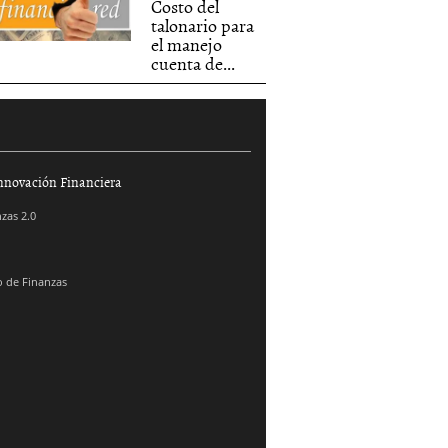
Costo del
talonario para
el manejo
cuenta de...
nnovación Financiera
zas 2.0
 de Finanzas