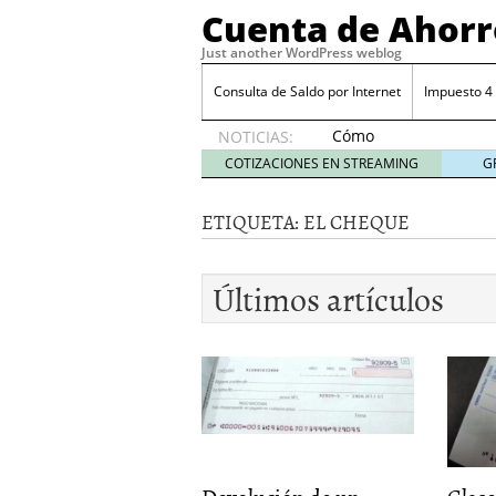
Cuenta de Ahorr
Just another WordPress weblog
Consulta de Saldo por Internet
Impuesto 4
Cómo
NOTICIAS:
automatizar
COTIZACIONES EN STREAMING
G
el ahorro
desde tu
ETIQUETA:
EL CHEQUE
cuenta
bancaria
octubre
Últimos artículos
31, 2024
Cómo automatizar el ah
Cómo sacar mejor partid
Costo por retiros en caj
Costo del talonario par