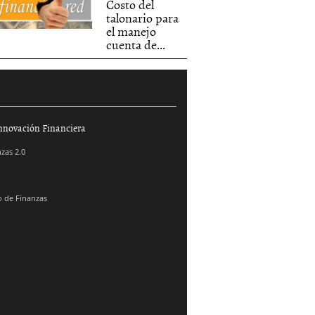
Costo del
talonario para
el manejo
cuenta de...
nnovación Financiera
zas 2.0
 de Finanzas