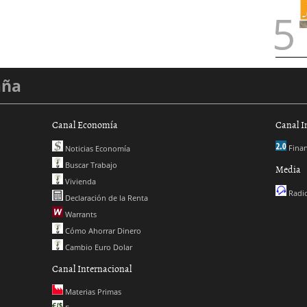
aña
Canal Economía
Canal I
Finan
Noticias Economía
Buscar Trabajo
Media
Vivienda
Radio
Declaración de la Renta
Warrants
Cómo Ahorrar Dinero
Cambio Euro Dolar
Canal Internacional
Materias Primas