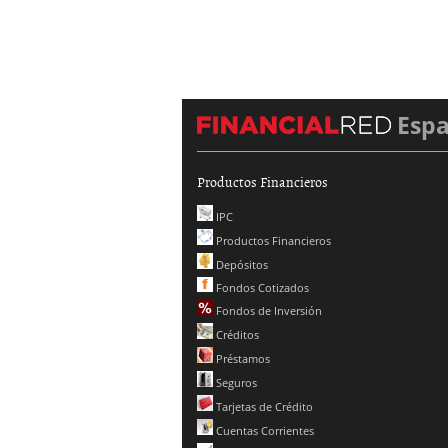
Esp
Productos Financieros
IPC
Productos Financieros
Depósitos
Fondos Cotizados
Fondos de Inversión
Créditos
Préstamos
Seguros
Tarjetas de Crédito
Cuentas Corrientes