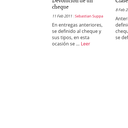
Devolución de un
Clase
cheque
8 Feb 
11 Feb 2011
Sebastian Suppa
Anter
En entregas anteriores,
defin
se definido al cheque y
chequ
sus tipos, en esta
se de
ocasión se …
Leer