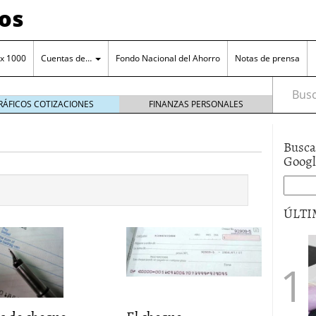
os
 x 1000
Cuentas de…
Fondo Nacional del Ahorro
Notas de prensa
Busca
RÁFICOS COTIZACIONES
FINANZAS PERSONALES
Busca
Goog
orro en una cuenta remunerada
octubre 25, 2024
ÚLTI
o a tu cuenta de ahorro
octubre 11, 2024
ero de la entidad
junio 15, 2017
a el manejo cuenta de ahorros