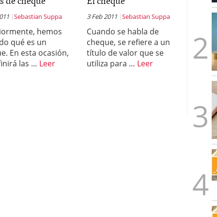
s de cheque
El cheque
2011
Sebastian Suppa
3 Feb 2011
Sebastian Suppa
iormente, hemos
Cuando se habla de
ido qué es un
cheque, se refiere a un
e. En esta ocasión,
título de valor que se
finirá las …
Leer
utiliza para …
Leer