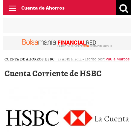
Toggle
Cuenta de Ahorros
navigation
CUENTA DE AHORROS HSBC
|
27 ABRIL, 2012
-
Escrito por:
Paula Marcos
Cuenta Corriente de HSBC
La
Cuenta