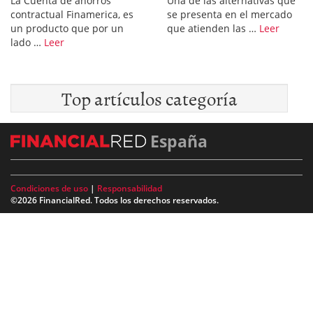
La Cuenta de ahorros
Una de las alternativas que
contractual Finamerica, es
se presenta en el mercado
un producto que por un
que atienden las …
Leer
lado …
Leer
Top artículos categoría
España
Condiciones de uso
|
Responsabilidad
©2026 FinancialRed. Todos los derechos reservados.