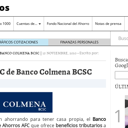
os
 x 1000
Cuentas de…
Fondo Nacional del Ahorro
Notas de prensa
Busca
RÁFICOS COTIZACIONES
FINANZAS PERSONALES
 BANCO COLMENA BCSC
|
15 NOVIEMBRE, 2010
-
Escrito por:
Busca
Goog
FC de Banco Colmena BCSC
orro en una cuenta remunerada
octubre 25, 2024
ÚLTI
o a tu cuenta de ahorro
octubre 11, 2024
ero de la entidad
junio 15, 2017
a el manejo cuenta de ahorros
n ahorrando para tener casa propia, el
Banco
e Ahorros AFC
que ofrece
beneficios tributarios
a