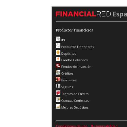
Esp
Productos Financieros
IPC
Productos Financieros
Depósitos
Fondos Cotizados
Fondos de Inversión
Créditos
Préstamos
Seguros
Tarjetas de Crédito
Cuentas Corrientes
Mejores Depósitos
Condiciones de uso
|
Responsabilidad