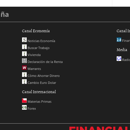
aña
Canal Economía
Canal I
Finan
Noticias Economía
Buscar Trabajo
Media
Vivienda
Radio
Declaración de la Renta
Warrants
Cómo Ahorrar Dinero
Cambio Euro Dolar
Canal Internacional
Materias Primas
Forex