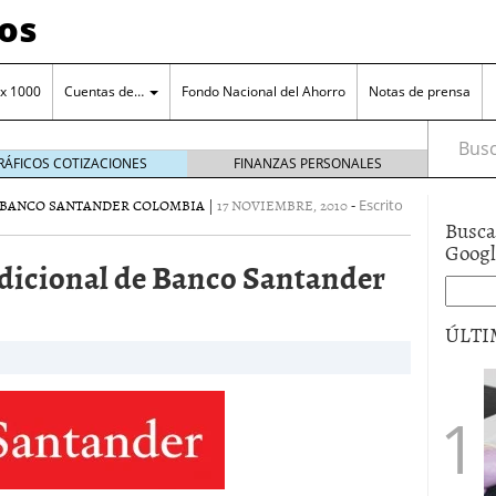
os
 x 1000
Cuentas de…
Fondo Nacional del Ahorro
Notas de prensa
Busca
RÁFICOS COTIZACIONES
FINANZAS PERSONALES
 BANCO SANTANDER COLOMBIA
|
17 NOVIEMBRE, 2010
-
Escrito
Busca
Goog
dicional de Banco Santander
orro en una cuenta remunerada
octubre 25, 2024
ÚLTI
o a tu cuenta de ahorro
octubre 11, 2024
ero de la entidad
junio 15, 2017
a el manejo cuenta de ahorros