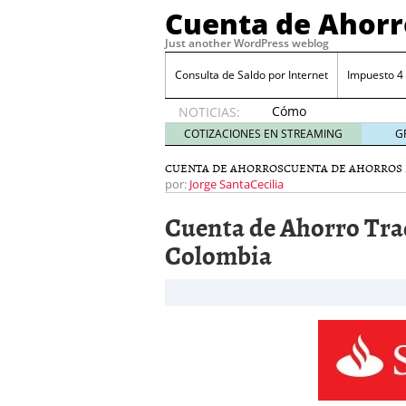
Cuenta de Ahorr
Just another WordPress weblog
Consulta de Saldo por Internet
Impuesto 4
Cómo
NOTICIAS:
automatizar
COTIZACIONES EN STREAMING
G
el ahorro
desde tu
CUENTA DE AHORROS
CUENTA DE AHORROS
cuenta
por:
Jorge SantaCecilia
bancaria
Cuenta de Ahorro Tra
octubre
31, 2024
Colombia
Cómo automatizar el ah
Cómo sacar mejor partid
Costo por retiros en caj
Costo del talonario par