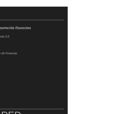
nnovación Financiera
zas 2.0
 de Finanzas