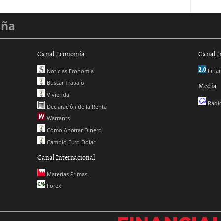
aña
Canal Economía
Canal I
Finan
Noticias Economía
Buscar Trabajo
Media
Vivienda
Radio
Declaración de la Renta
Warrants
Cómo Ahorrar Dinero
Cambio Euro Dolar
Canal Internacional
Materias Primas
Forex