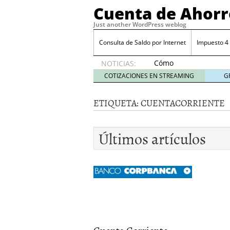
Cuenta de Ahorr
Just another WordPress weblog
Consulta de Saldo por Internet
Impuesto 4
Cómo
NOTICIAS:
automatizar
COTIZACIONES EN STREAMING
G
el ahorro
desde tu
ETIQUETA:
CUENTACORRIENTE
cuenta
bancaria
octubre
Últimos artículos
31, 2024
Cómo automatizar el ah
Cómo sacar mejor partid
Costo por retiros en caj
Costo del talonario par