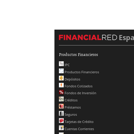
Esp
Productos Financieros
IPC
Productos Financieros
Depósitos
Fondos Cotizados
Fondos de Inversión
Créditos
Préstamos
Seguros
Tarjetas de Crédito
Cuentas Corrientes