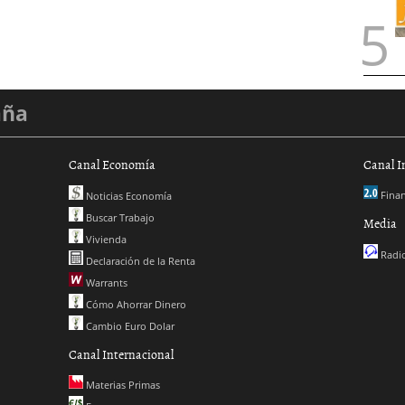
aña
Canal Economía
Canal I
Finan
Noticias Economía
Buscar Trabajo
Media
Vivienda
Radio
Declaración de la Renta
Warrants
Cómo Ahorrar Dinero
Cambio Euro Dolar
Canal Internacional
Materias Primas