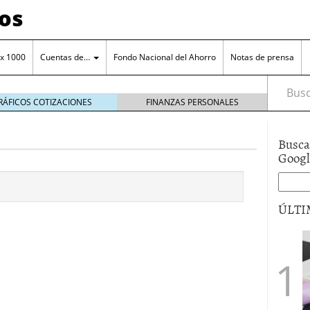
os
 x 1000
Cuentas de…
Fondo Nacional del Ahorro
Notas de prensa
Busca
RÁFICOS COTIZACIONES
FINANZAS PERSONALES
Busca
Goog
orro en una cuenta remunerada
octubre 25, 2024
ÚLTI
o a tu cuenta de ahorro
octubre 11, 2024
ero de la entidad
junio 15, 2017
a el manejo cuenta de ahorros