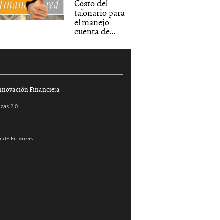
Costo del
talonario para
el manejo
cuenta de...
nnovación Financiera
zas 2.0
 de Finanzas