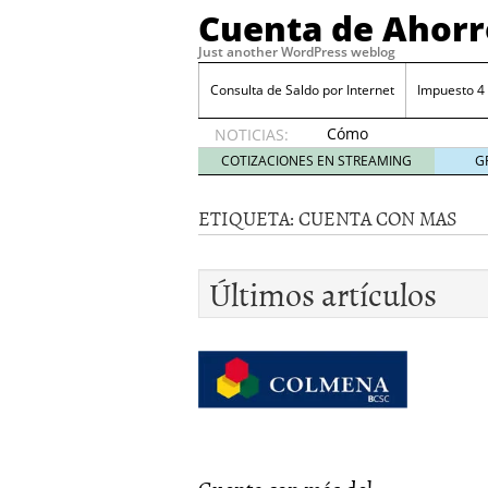
Cuenta de Ahorr
Just another WordPress weblog
Consulta de Saldo por Internet
Impuesto 4
Cómo
NOTICIAS:
automatizar
COTIZACIONES EN STREAMING
G
el ahorro
desde tu
ETIQUETA:
CUENTA CON MAS
cuenta
bancaria
octubre
Últimos artículos
31, 2024
Cómo automatizar el ah
Cómo sacar mejor partid
Costo por retiros en caj
Costo del talonario par