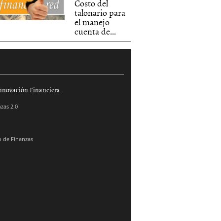
Costo del
talonario para
el manejo
cuenta de...
nnovación Financiera
zas 2.0
 de Finanzas