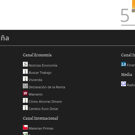
aña
Canal Economía
Canal I
Finan
Noticias Economía
Buscar Trabajo
Media
Vivienda
Radio
Declaración de la Renta
Warrants
Cómo Ahorrar Dinero
Cambio Euro Dolar
Canal Internacional
Materias Primas