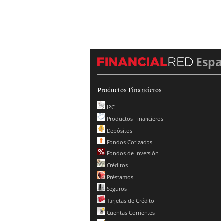
Esp
Productos Financieros
IPC
Productos Financieros
Depósitos
Fondos Cotizados
Fondos de Inversión
Créditos
Préstamos
Seguros
Tarjetas de Crédito
Cuentas Corrientes