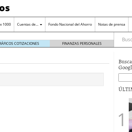
os
 x 1000
Cuentas de…
Fondo Nacional del Ahorro
Notas de prensa
Busca
RÁFICOS COTIZACIONES
FINANZAS PERSONALES
Busca
Goog
orro en una cuenta remunerada
octubre 25, 2024
ÚLTI
o a tu cuenta de ahorro
octubre 11, 2024
ero de la entidad
junio 15, 2017
a el manejo cuenta de ahorros