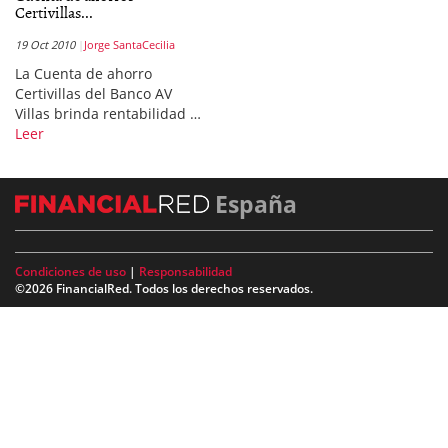
Certivillas...
19 Oct 2010
Jorge SantaCecilia
La Cuenta de ahorro
Certivillas del Banco AV
Villas brinda rentabilidad …
Leer
España
Condiciones de uso
|
Responsabilidad
©2026 FinancialRed. Todos los derechos reservados.