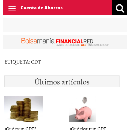
Toggle
Cuenta de Ahorros
navigation
ETIQUETA:
CDT
Últimos artículos
¿Qué es un CDT?
¿Qué elegir un CDT...