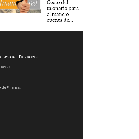
Costo del
talonario para
el manejo
cuenta de...
nnovación Financiera
zas 2.0
 de Finanzas