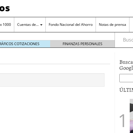
os
 x 1000
Cuentas de…
Fondo Nacional del Ahorro
Notas de prensa
Busca
RÁFICOS COTIZACIONES
FINANZAS PERSONALES
Busca
Goog
orro en una cuenta remunerada
octubre 25, 2024
ÚLTI
o a tu cuenta de ahorro
octubre 11, 2024
ero de la entidad
junio 15, 2017
a el manejo cuenta de ahorros