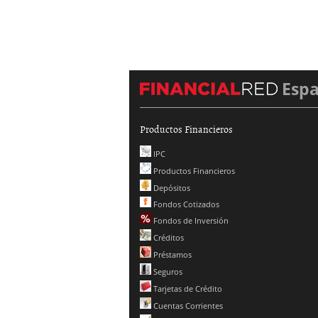
Esp
Productos Financieros
IPC
Productos Financieros
Depósitos
Fondos Cotizados
Fondos de Inversión
Créditos
Préstamos
Seguros
Tarjetas de Crédito
Cuentas Corrientes