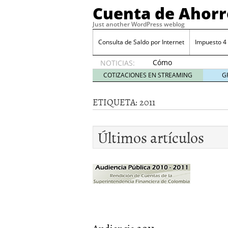
Cuenta de Ahorr
Just another WordPress weblog
Consulta de Saldo por Internet
Impuesto 4
Cómo
NOTICIAS:
automatizar
COTIZACIONES EN STREAMING
G
el ahorro
desde tu
ETIQUETA:
2011
cuenta
bancaria
octubre
Últimos artículos
31, 2024
Cómo automatizar el ah
Cómo sacar mejor partid
Costo por retiros en caj
Costo del talonario par