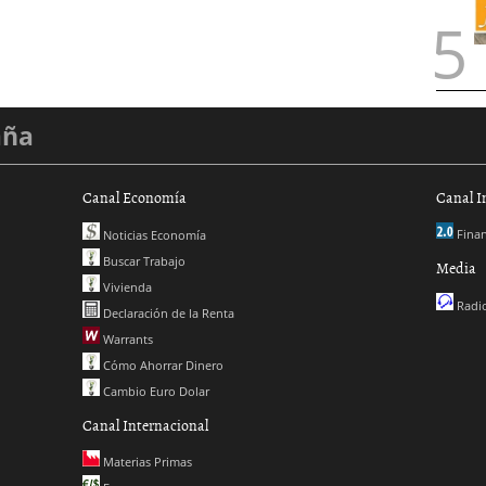
aña
Canal Economía
Canal I
Finan
Noticias Economía
Buscar Trabajo
Media
Vivienda
Radio
Declaración de la Renta
Warrants
Cómo Ahorrar Dinero
Cambio Euro Dolar
Canal Internacional
Materias Primas