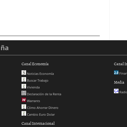
aña
Canal Economía
Canal I
Finan
Noticias Economía
Buscar Trabajo
Media
Vivienda
Radio
Declaración de la Renta
Warrants
Cómo Ahorrar Dinero
Cambio Euro Dolar
Canal Internacional