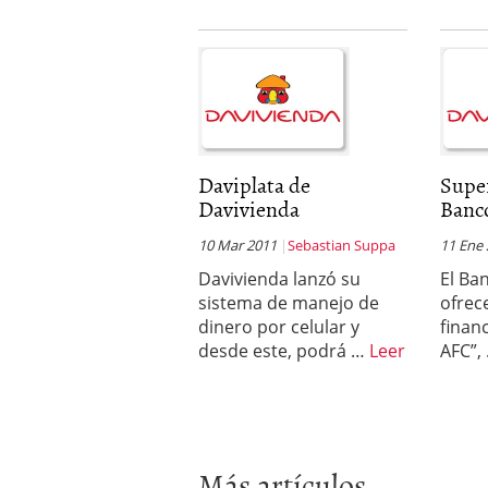
Daviplata de
Supe
Davivienda
Banc
10 Mar 2011
Sebastian Suppa
11 Ene
Davivienda lanzó su
El Ba
sistema de manejo de
ofrec
dinero por celular y
finan
desde este, podrá …
Leer
AFC”,
Más artículos