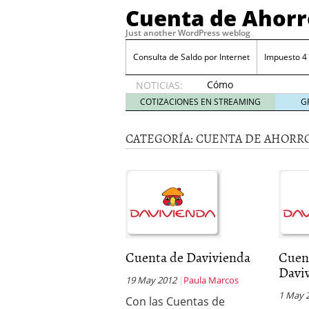
Cuenta de Ahorr
Just another WordPress weblog
Consulta de Saldo por Internet
Impuesto 4
Cómo
NOTICIAS:
automatizar
COTIZACIONES EN STREAMING
G
el ahorro
desde tu
CATEGORÍA:
CUENTA DE AHORR
cuenta
bancaria
octubre
31, 2024
Cómo automatizar el ah
Cómo sacar mejor partid
Costo por retiros en caj
Costo del talonario par
Cuenta de Davivienda
Cuen
Davi
19 May 2012
Paula Marcos
1 May 
Con las Cuentas de