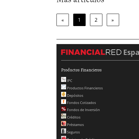
«
1
2
»
Esp
Productos Financieros
IPC
Productos Financieros
Depósitos
Fondos Cotizados
Fondos de Inversión
Créditos
Préstamos
Seguros