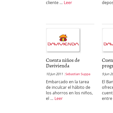
cliente …
Leer
depos
Cuenta niños de
Cuen
Davivienda
prog
10 Jun 2011
Sebastian Suppa
9 Jun 2
Embarcado en la tarea
El Ba
de inculcar el hábito de
ofrec
los ahorros en los niños,
cuent
el …
Leer
entre