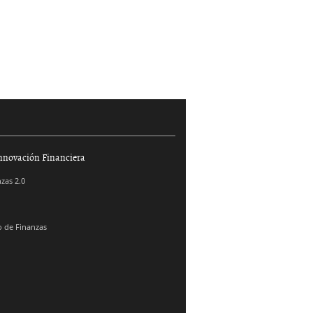
nnovación Financiera
zas 2.0
 de Finanzas